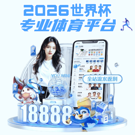
开云(kaiyun)体育登录-开云世界杯
（中国）
?
欢迎访问开云(kaiyun)体育登录-开云世界杯（中国）官方网站！
网站首页
关于我们
产品展示