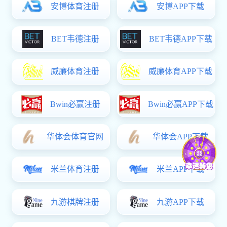
手机类
笔记本电脑类
数码产品类
电话机、迷你音响类
受话器
电话机类
手机类
插件电感类
贴片电感类
环形电感类
变压器、滤波器类